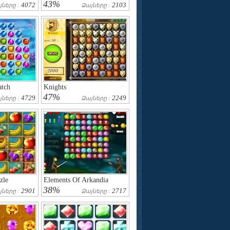
43%
4072
2103
յները :
Ձայները :
atch
Knights
47%
4729
2249
յները :
Ձայները :
zle
Elements Of Arkandia
38%
2901
2717
յները :
Ձայները :