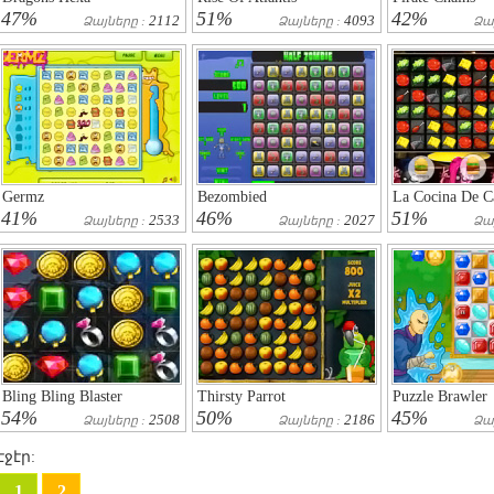
47%
51%
42%
2112
4093
Ձայները :
Ձայները :
Ձա
Germz
Bezombied
La Cocina De Ca
41%
46%
51%
2533
2027
Ձայները :
Ձայները :
Ձա
Bling Bling Blaster
Thirsty Parrot
Puzzle Brawler
54%
50%
45%
2508
2186
Ձայները :
Ձայները :
Ձա
էջէր:
1
2