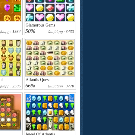
Glamorous Gems
50%
1934
3433
յները :
Ձայները :
al
Atlantis Quest
66%
2305
3770
յները :
Ձայները :
Jewel Of Atlantis