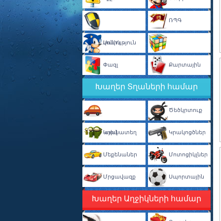
ՌՊԳ
Պաշտպանություն
Սոնիկ
Փազլ
Տրամաբանական
Քարտային
Խաղեր Տղաների համար
Ծեծկրտուք
Ավտոկայանատեղ
Կռիվ
Կրակոցծներ
Մեքենաներ
Մոտոցիկլներ
Մրցավազք
Սպորտային
Խաղեր Աղջիկների համար