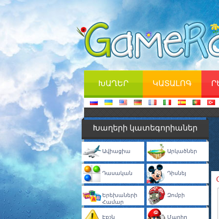
ԽԱՂԵՐ
ԿԱՏԱԼՈԳ
Ր
Խաղերի կատեգորիաներ
Ավիացիա
Արկածներ
Դասական
Դիսնեյ
Երեխաների
Զոմբի
Համար
Էքշն
Մարիո