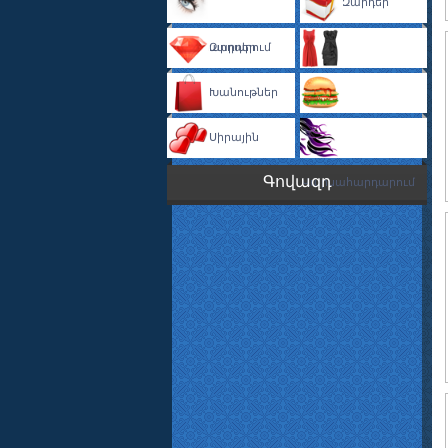
Զարդեր
Դիմահարդարում
Զարդեր
Խանութներ
Զգեստաորում
Սիրային
Խոհարարություն
Գովազդ
Վարսահարդարում