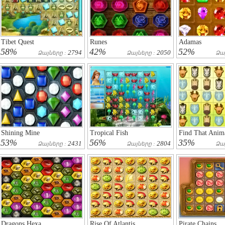
Tibet Quest
Runes
Adamas
58%
42%
52%
2794
2050
Ձայները :
Ձայները :
Ձա
Shining Mine
Tropical Fish
Find That Anim
53%
56%
35%
2431
2804
Ձայները :
Ձայները :
Ձա
Dragons Hexa
Rise Of Atlantis
Pirate Chains