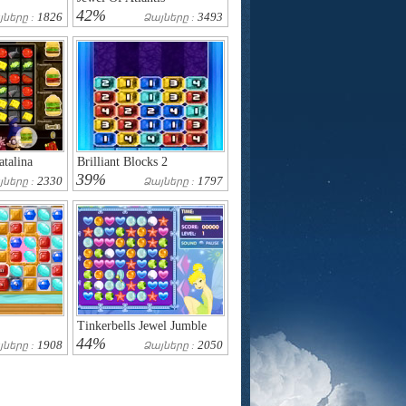
42%
1826
3493
յները :
Ձայները :
talina
Brilliant Blocks 2
39%
2330
1797
յները :
Ձայները :
Tinkerbells Jewel Jumble
44%
1908
2050
յները :
Ձայները :