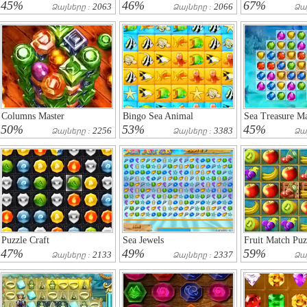
45%
46%
67%
2063
2066
Ձայները :
Ձայները :
Ձա
Columns Master
Bingo Sea Animal
Sea Treasure M
50%
53%
45%
2256
3383
Ձայները :
Ձայները :
Ձա
Puzzle Craft
Sea Jewels
Fruit Match Puz
47%
49%
59%
2133
2337
Ձայները :
Ձայները :
Ձա