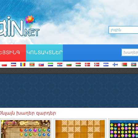
ԵՅՏԻՆԳ
ԿՈՆՏԱԿՏՆԵՐ
Օնլայն խաղեր զարդեր