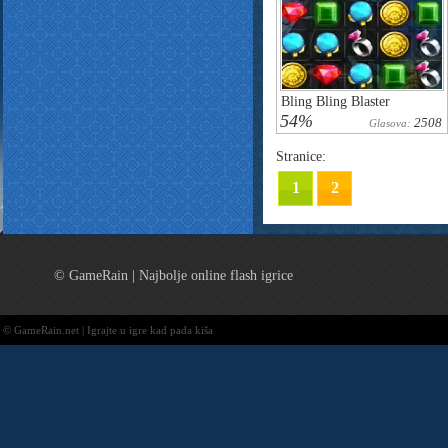
Bling Bling Blaster
54%
2508
Glasova:
Stranice:
1
2
© GameRain | Najbolje online flash igrice
© GameRain.net | Igrajte u igre kad pada kiša