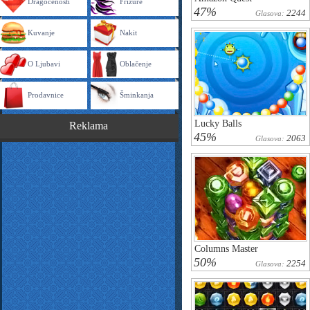
Dragocenosti
Frizure
47%
2244
Glasova:
Kuvanje
Nakit
O Ljubavi
Oblačenje
Prodavnice
Šminkanja
Lucky Balls
Reklama
45%
2063
Glasova:
Columns Master
50%
2254
Glasova: