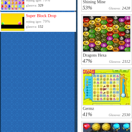
79%
rejting igre:
Shining Mine
glasova:
329
53%
2428
Glasova:
Super Block Drop
79%
rejting igre:
glasova:
152
Dragons Hexa
47%
2112
Glasova:
Germz
41%
2530
Glasova: