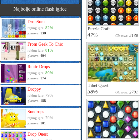
Najbolje online flash igrice
DropSum
82%
rejting igre:
Puzzle Craft
glasova:
130
47%
2130
Glasova:
From Geek To Chic
81%
rejting igre:
glasova:
404
Runic Drops
80%
rejting igre:
glasova:
174
Tibet Quest
Droppy
58%
2791
Glasova:
79%
rejting igre:
glasova:
188
Sundrops
79%
rejting igre:
glasova:
101
Drop Quest