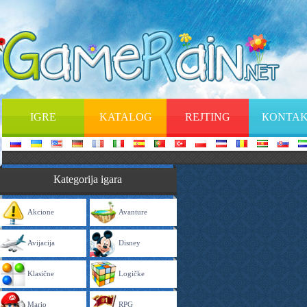
IGRE
KATALOG
REJTING
КОNTAK
Каtegorija igara
Akcione
Avanture
Avijacija
Disney
Klasične
Logičke
Mario
RPG