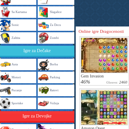
Sa Kartama
Slagalice
Sonic
Za Decu
Оnline igre Dragocenosti
Zaštita
Zombi
Igre za Dečake
Auta
Borba
Gem Invasion
Motori
Parking
46%
2460
Glasova:
Pucanje
Ratovi
Sportske
Vožnja
Igre za Devojke
Amazon Quest