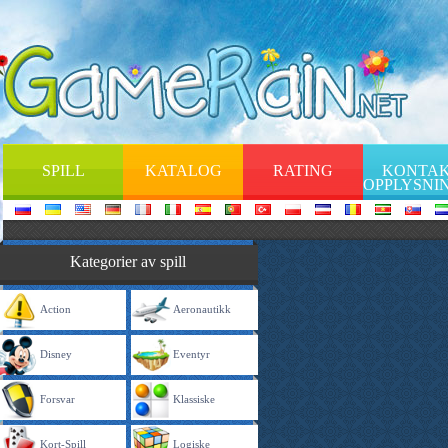
SPILL
KATALOG
RATING
KONTAK
OPPLYSNI
Kategorier av spill
Action
Aeronautikk
Disney
Eventyr
Forsvar
Klassiske
Kort-Spill
Logiske