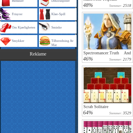
Butikker
Dekorasjoner
48%
2518
Stemmer:
Frisyrer
Klær-Spill
Om Kjærligheten
Sminke
Smykker
Tilberedning Av
Mat
Spectromancer:Truth And
Reklame
Beauty
46%
2179
Stemmer:
Scrab Solitaire
64%
3529
Stemmer: