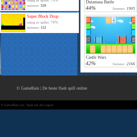
79%
rating av spillet:
Dutamasa Battle
stemmer:
329
44%
1905
Stemmer:
Super Block Drop
79%
rating av spillet:
stemmer:
152
Castle Wars
42%
2166
Stemmer:
© GameRain | De beste flash spill online
© GameRain.net | Spill når det regner