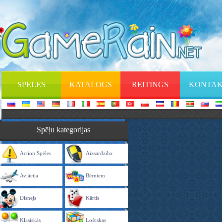
SPĒLES
KATALOGS
REITINGS
KONTAK
Spēļu kategorijas
Action Spēles
Aizsardzība
Aviācija
Bērniem
Disnejs
Kārtis
Klasiskās
Loģiskas