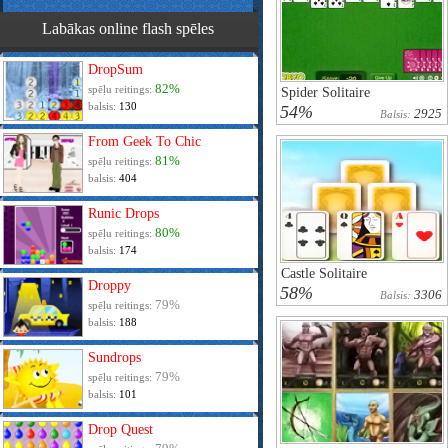
Labākas online flash spēles
DropSum
82%
spēļu reitings:
Spider Solitaire
balsis:
130
54%
2925
Balsis:
From Geek To Chic
81%
spēļu reitings:
balsis:
404
Runic Drops
80%
spēļu reitings:
balsis:
174
Castle Solitaire
Droppy
58%
3306
Balsis:
79%
spēļu reitings:
balsis:
188
Sundrops
79%
spēļu reitings:
balsis:
101
Drop Quest