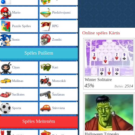
Mario
Piedzīvojumi
Puzzle Spēles
RPG
Online spēles Kārtis
Sonic
Zombi
Spēles Puišiem
Cīņas
Kari
Winter Solitaire
Mašīnas
Motocikli
45%
2514
Balsis:
Sacīkstes
Šaušanas
Sporta
Stāvvieta
Spēles Meitenēm
Halloween Tripeaks