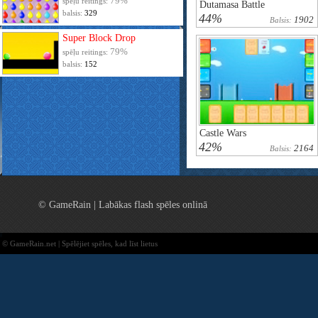
79%
spēļu reitings:
Dutamasa Battle
balsis:
329
44%
1902
Balsis:
Super Block Drop
79%
spēļu reitings:
balsis:
152
Castle Wars
42%
2164
Balsis:
© GameRain | Labākas flash spēles onlinā
© GameRain.net | Spēlējiet spēles, kad līst lietus