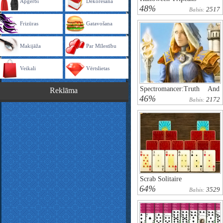
Apģērbi
Dekorēšana
48%
2517
Balsis:
Frizūras
Gatavošana
Makijāža
Par Mīlestību
Veikali
Vērtslietas
Spectromancer:Truth And
Reklāma
Beauty
46%
2172
Balsis:
Scrab Solitaire
64%
3529
Balsis: