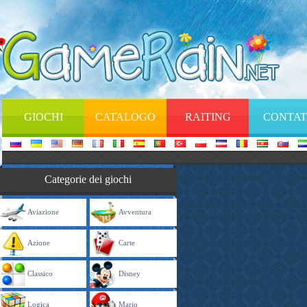
GIOCHI
CATALOGO
RAITING
CONTAT
Categorie dei giochi
Aviazione
Avventura
Azione
Carte
Classico
Disney
Logica
Mario