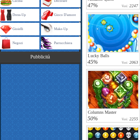
Cucina
Decorare
47%
2247
Voti:
Dress-Up
Gioco D'amore
Gioielli
Make-Up
Negozi
Parrucchiera
Lucky Balls
Pubblicità
45%
2063
Voti:
Columns Master
50%
2255
Voti: