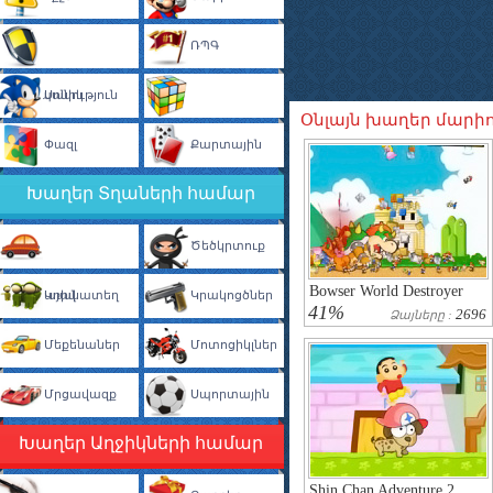
ՌՊԳ
Պաշտպանություն
Սոնիկ
Օնլայն խաղեր մարի
Փազլ
Տրամաբանական
Քարտային
Խաղեր Տղաների համար
Ծեծկրտուք
Bowser World Destroyer
Ավտոկայանատեղ
Կռիվ
Կրակոցծներ
41%
2696
Ձայները :
Մեքենաներ
Մոտոցիկլներ
Մրցավազք
Սպորտային
Խաղեր Աղջիկների համար
Shin Chan Adventure 2