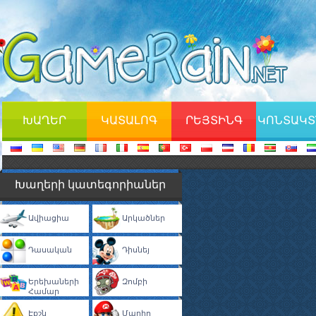
ԽԱՂԵՐ
ԿԱՏԱԼՈԳ
ՐԵՅՏԻՆԳ
ԿՈՆՏԱԿՏ
Խաղերի կատեգորիաներ
Ավիացիա
Արկածներ
Դասական
Դիսնեյ
Երեխաների
Զոմբի
Համար
Էքշն
Մարիո