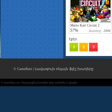
Mario Kart Circuit 2
57%
2444
Ձայները :
էջէր:
1
2
3
© GameRain | Լավագույն օնլայն ֆլէշ խաղերը
© GameRain.net | Խաղացէկ խաղեր երբ անձրեւ է գալիս