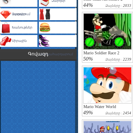
Զարդեր
44%
2033
Ձայները :
Դիմահարդարում
Զարդեր
Խանութներ
Զգեստաորում
Սիրային
Խոհարարություն
Mario Soldier Race 2
Գովազդ
Վարսահարդարում
50%
2239
Ձայները :
Mario Water World
49%
2454
Ձայները :