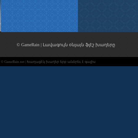
© GameRain | Լավագույն օնլայն ֆլէշ խաղերը
© GameRain.net | Խաղացէկ խաղեր երբ անձրեւ է գալիս