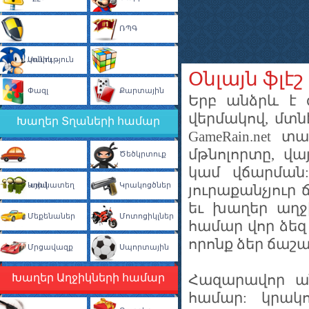
ՌՊԳ
Պաշտպանություն
Սոնիկ
Օնլայն ֆլէ
Փազլ
Տրամաբանական
Քարտային
Երբ անձրև է 
վերմակով, մտն
Խաղեր Տղաների համար
GameRain.net 
մթնոլորտը, վա
Ծեծկրտուք
կամ վճարման
Ավտոկայանատեղ
Կռիվ
Կրակոցծներ
յուրաքանչյուր
եւ խաղեր աղջ
Մեքենաներ
Մոտոցիկլներ
համար վոր ձեզ 
որոնք ձեր ճաշա
Մրցավազք
Սպորտային
Խաղեր Աղջիկների համար
Հազարավոր ան
համար: կրակ