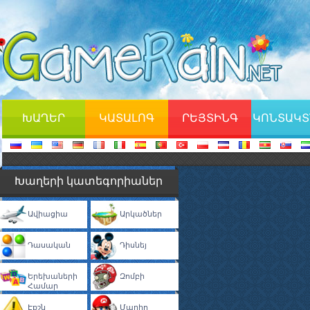
ԽԱՂԵՐ
ԿԱՏԱԼՈԳ
ՐԵՅՏԻՆԳ
ԿՈՆՏԱԿՏ
Խաղերի կատեգորիաներ
Ավիացիա
Արկածներ
Դասական
Դիսնեյ
Երեխաների
Զոմբի
Համար
Էքշն
Մարիո