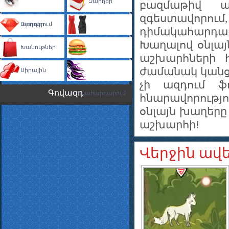
Զարդեր
բազմաթիվ ա
զգեստավորո
Դիմահարդարում
Զարդեր
դիմակահարդարո
Խաղալով օնլայ
Խանութներ
Զգեստաորում
աշխարհների հ
ժամանակ կանցկ
Սիրային
Խոհարարություն
չի ազդում ֆ
Գովազդ
Վարսահարդարում
հնարավորությո
օնլայն խաղերը 
աշխարհի!
Վերջին ավ