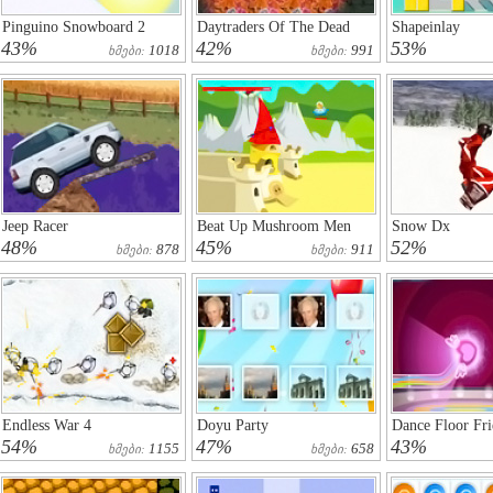
Pinguino Snowboard 2
Daytraders Of The Dead
Shapeinlay
43%
42%
53%
1018
991
Ხმები:
Ხმები:
Jeep Racer
Beat Up Mushroom Men
Snow Dx
48%
45%
52%
878
911
Ხმები:
Ხმები:
Endless War 4
Doyu Party
Dance Floor Fri
54%
47%
43%
1155
658
Ხმები:
Ხმები: