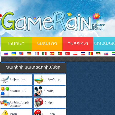
ԽԱՂԵՐ
ԿԱՏԱԼՈԳ
ՐԵՅՏԻՆԳ
ԿՈՆՏԱԿՏ
Խաղերի կատեգորիաներ
Ավիացիա
Արկածներ
Դասական
Դիսնեյ
Երեխաների
Զոմբի
Համար
Էքշն
Մարիո