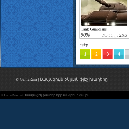
Tank Guardians
50%
2103
Ձայները :
էջէր:
1
2
3
4
© GameRain | Լավագույն օնլայն ֆլէշ խաղերը
© GameRain.net | Խաղացէկ խաղեր երբ անձրեւ է գալիս