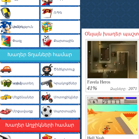
ՌՊԳ
Պաշտպանություն
Սոնիկ
Օնլայն խաղեր պաշտ
Փազլ
Տրամաբանական
Քարտային
Խաղեր Տղաների համար
Ծեծկրտուք
Favela Heros
Ավտոկայանատեղ
Կռիվ
Կրակոցծներ
41%
2071
Ձայները :
Մեքենաներ
Մոտոցիկլներ
Մրցավազք
Սպորտային
Խաղեր Աղջիկների համար
Hell Yeah