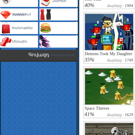
Զարդեր
40%
1904
Ձայները :
Դիմահարդարում
Զարդեր
Խանութներ
Զգեստաորում
Սիրային
Խոհարարություն
Demons Took My Daughter
Գովազդ
Վարսահարդարում
35%
1749
Ձայները :
Space Thieves
41%
1629
Ձայները :