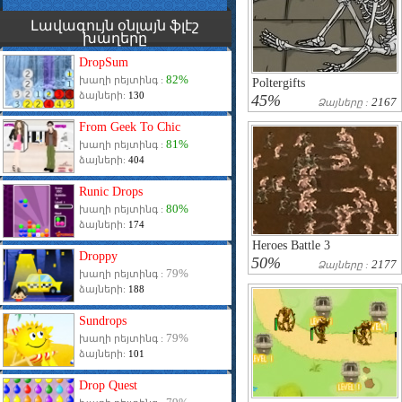
Լավագույն օնլայն ֆլէշ
խաղերը
DropSum
82%
խաղի րեյտինգ :
Poltergifts
ձայների:
130
45%
2167
Ձայները :
From Geek To Chic
81%
խաղի րեյտինգ :
ձայների:
404
Runic Drops
80%
խաղի րեյտինգ :
ձայների:
174
Heroes Battle 3
Droppy
50%
2177
Ձայները :
79%
խաղի րեյտինգ :
ձայների:
188
Sundrops
79%
խաղի րեյտինգ :
ձայների:
101
Drop Quest