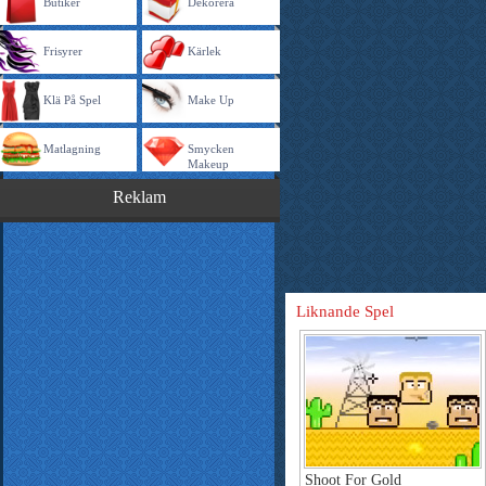
Butiker
Dekorera
Frisyrer
Kärlek
Klä På Spel
Make Up
Matlagning
Smycken
Makeup
Reklam
Liknande Spel
Shoot For Gold