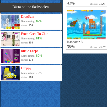
41%
2223
Röster:
Bästa online flashspelen
DropSum
82%
Game rating:
röster:
130
From Geek To Chic
81%
Game rating:
Kaboomz 3
röster:
404
39%
2378
Röster:
Runic Drops
80%
Game rating:
röster:
174
Droppy
79%
Game rating:
röster:
188