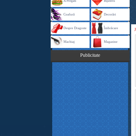
A Pregăti
Bijuterii
Coafură
Decorări
Despre Dragoste
Îmbrăcare
Machiaj
Magazine
Publicitate