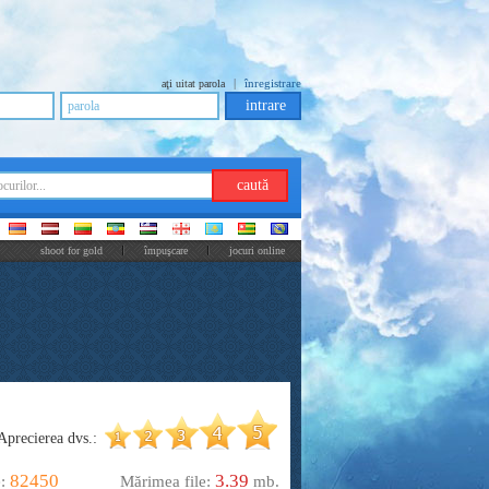
|
înregistrare
aţi uitat parola
shoot for gold
împuşcare
jocuri online
Aprecierea dvs.:
82450
3.39
e:
Mărimea file:
mb.