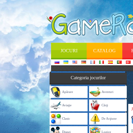
JOCURI
CATALOG
Categoria jocurilor
Apărare
Aventuri
Aviaţie
Cărţi
Clasic
De Acţiune
Disnei
Logice