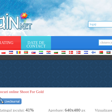
RATING
DATE DE
CONTACT
Jocuri online Shoot For Gold
41%
640х480
Ratingul jocului:
Aprobare:
px
Vizualizar