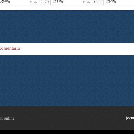
39%
41%
48%
2370
1966
Votări:
Votări:
Comentariu
jocu
sh online