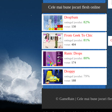
Cele mai bune jocuri flesh online
DropSum
82%
ratingul jocului:
votat:
130
From Geek To Chic
81%
ratingul jocului:
votat:
404
Runic Drops
80%
ratingul jocului:
votat:
174
Droppy
79%
ratingul jocului:
votat:
188
© GameRain | Cele mai bune jocuri fle