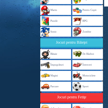
Mario
Pentru Copii
Puzzle
RPG
Sonic
Zombie
Jocuri pentru Băieţei
Bătaie
De Război
Împuşcături
Întreceri
Maşini
Motociclete
Parcare
Sport
Jocuri pentru Fetiţe