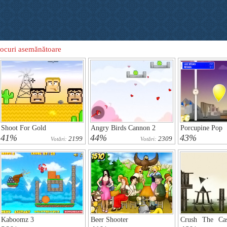
Jocuri asemănătoare
Shoot For Gold
Angry Birds Cannon 2
Porcupine Pop
41%
44%
43%
2199
2309
Votări:
Votări:
Kaboomz 3
Beer Shooter
Crush The Cas
Pack