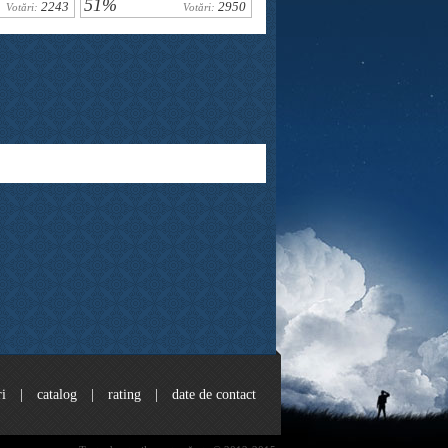
51%
2243
2950
Votări:
Votări:
ri
|
catalog
|
rating
|
date de contact