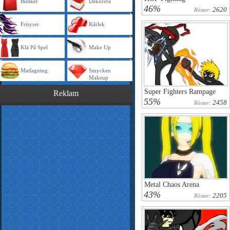
Butiker
Dekorera
46%
2620
Röster:
Frisyrer
Kärlek
Klä På Spel
Make Up
Matlagning
Smycken
Makeup
Super Fighters Rampage
Reklam
55%
2458
Röster:
Metal Chaos Arena
43%
2205
Röster: