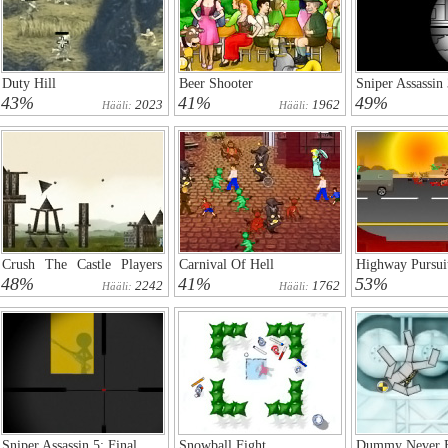
Duty Hill
Beer Shooter
Sniper Assassin
43%
41%
49%
2023
1962
Hääli:
Hääli:
Crush The Castle Players
Carnival Of Hell
Highway Pursui
Pack
48%
41%
53%
2242
1762
Hääli:
Hääli:
Sniper Assassin 5: Final
Snowball Fight
Dummy Never F