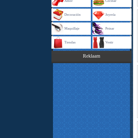
Amor
Cocinar
Decoración
Joyería
Maquillaje
Peinar
Tiendas
Vestir
Reklaam