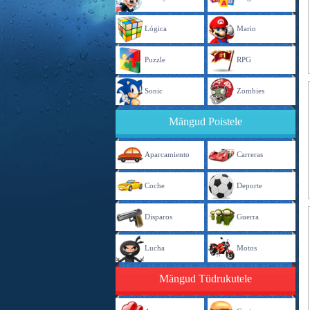
Lógica
Mario
Puzzle
RPG
Sonic
Zombies
Mängud Poistele
Aparcamiento
Carreras
Coche
Deporte
Disparos
Guerra
Lucha
Motos
Mängud Tüdrukutele