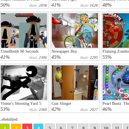
50%
41%
48%
2058
1628
Hääli:
Hääli:
TimeBomb 90 Seconds
Newspaper Boy
Flaming Zombo
41%
45%
55%
2306
2295
Hääli:
Hääli:
Vinnie's Shooting Yard 5
Gun Slinger
Pearl Busta: Th
53%
42%
46%
2360
2027
Hääli:
Hääli:
Leheküljed:
1
2
3
4
5
6
7
8
9
10
11
1