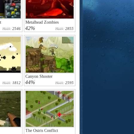
t
Metalhead Zombies
42%
2546
2855
Hääli:
Hääli:
Canyon Shooter
44%
1812
2595
Hääli:
Hääli:
The Osiris Conflict