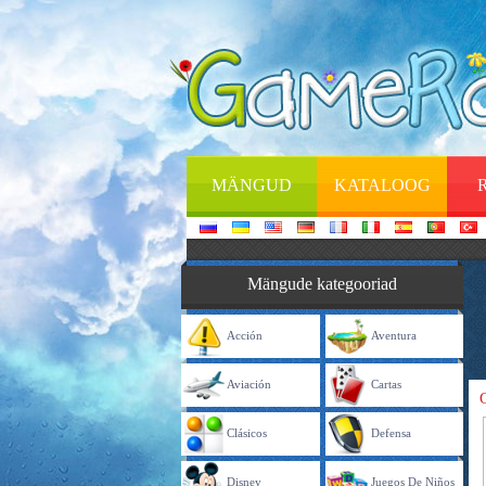
MÄNGUD
KATALOOG
Mängude kategooriad
Acción
Aventura
Aviación
Cartas
Clásicos
Defensa
Disney
Juegos De Niños