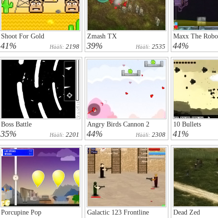
Shoot For Gold
Zmash TX
Maxx The Robo
41%
39%
44%
2198
2535
Hääli:
Hääli:
Boss Battle
Angry Birds Cannon 2
10 Bullets
35%
44%
41%
2201
2308
Hääli:
Hääli:
Porcupine Pop
Galactic 123 Frontline
Dead Zed