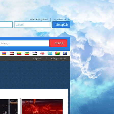
|
registreerimine
unustasite parooli
disparos
mängud online