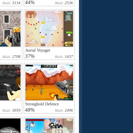
44%
3134
2536
Hääli:
Hääli:
Aerial Voyager
37%
2708
1437
Hääli:
Hääli:
Stronghold Defence
48%
3059
2496
Hääli:
Hääli: