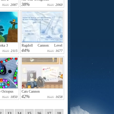
38%
2087
2060
Hääli:
Hääli:
oka 3
Ragdoll Cannon: Level
Pack
44%
2115
1677
Hääli:
Hääli:
e Octopus
Cats Cannon
42%
1850
1658
Hääli:
Hääli:
2
13
14
15
16
17
18