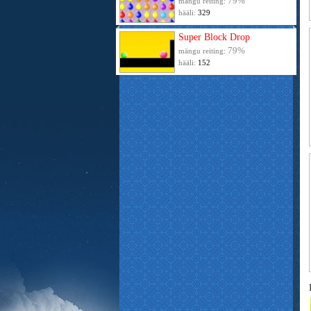
79%
mängu reiting:
hääli:
329
Super Block Drop
79%
mängu reiting:
hääli:
152