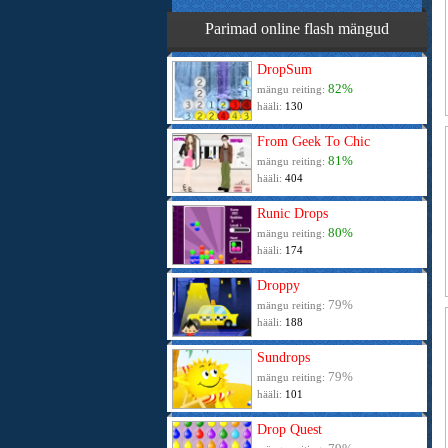
Parimad online flash mängud
DropSum
82%
mängu reiting:
hääli:
130
From Geek To Chic
81%
mängu reiting:
hääli:
404
Runic Drops
80%
mängu reiting:
hääli:
174
Droppy
79%
mängu reiting:
hääli:
188
Sundrops
79%
mängu reiting:
hääli:
101
Drop Quest