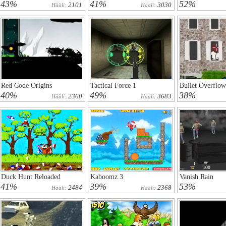
43%
41%
52%
2101
3030
Hääli:
Hääli:
Red Code Origins
Tactical Force 1
Bullet Overflow
40%
49%
38%
2360
3683
Hääli:
Hääli:
Duck Hunt Reloaded
Kaboomz 3
Vanish Rain
41%
39%
53%
2484
2368
Hääli:
Hääli: