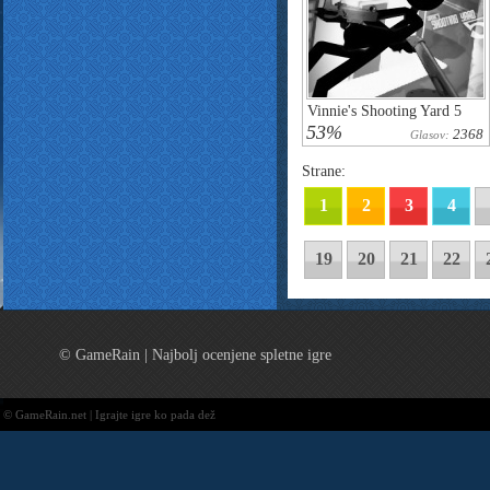
Vinnie's Shooting Yard 5
53%
2368
Glasov:
Strane:
1
2
3
4
19
20
21
22
© GameRain | Najbolj ocenjene spletne igre
© GameRain.net | Igrajte igre ko pada dež