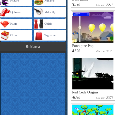
Frizuro
Kuhanje
35%
2213
Glasov:
Ljubezen
Make Up
Nakit
Obleči
Okras
Trgovine
Porcupine Pop
Reklama
43%
2123
Glasov:
Red Code Origins
40%
2373
Glasov: