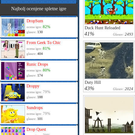
Najbolj ocenjene spletne igre
DropSum
82%
ocena igre:
Duck Hunt Reloaded
glasov:
130
41%
2493
Glasov:
From Geek To Chic
81%
ocena igre:
glasov:
404
Runic Drops
80%
ocena igre:
glasov:
174
Duty Hill
Droppy
43%
2024
Glasov:
79%
ocena igre:
glasov:
188
Sundrops
79%
ocena igre:
glasov:
101
Drop Quest