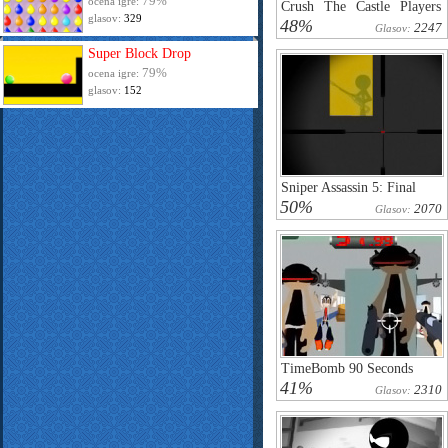
79%
ocena igre:
Crush The Castle Players
glasov:
329
Pack
48%
2247
Glasov:
Super Block Drop
79%
ocena igre:
glasov:
152
Sniper Assassin 5: Final
50%
2070
Glasov:
TimeBomb 90 Seconds
41%
2310
Glasov: