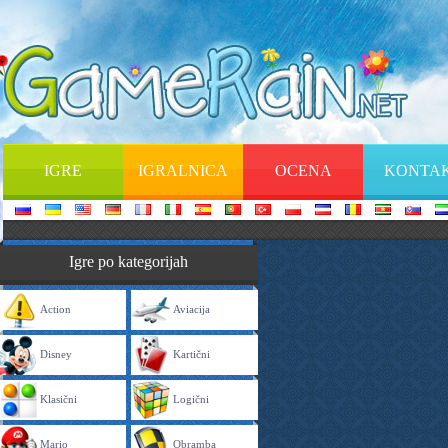
IGRE
IGRALNICA
OCENA
KONTA
Igre po kategorijah
Action
Aviacija
Disney
Kartični
Klasični
Logični
Mario
Obramba