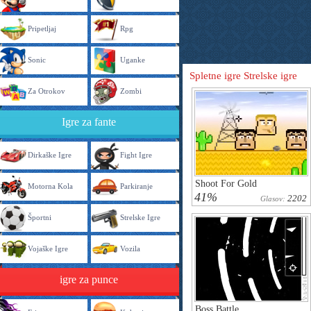
Pripetljaj
Rpg
Sonic
Uganke
Spletne igre Strelske igre
Za Otrokov
Zombi
Igre za fante
Dirkaške Igre
Fight Igre
Shoot For Gold
Motorna Kola
Parkiranje
41%
2202
Glasov:
Športni
Strelske Igre
Vojaške Igre
Vozila
igre za punce
Boss Battle