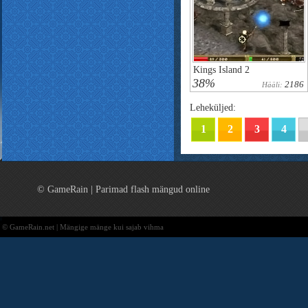
Kings Island 2
38%
2186
Hääli:
Leheküljed:
1
2
3
4
© GameRain | Parimad flash mängud online
© GameRain.net | Mängige mänge kui sajab vihma