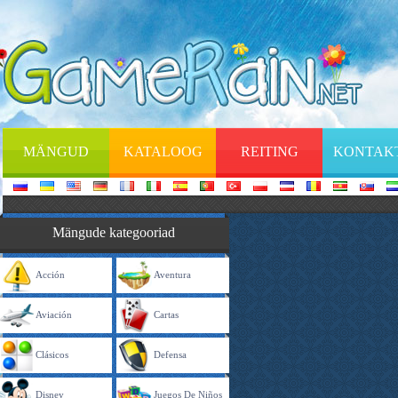
MÄNGUD
KATALOOG
REITING
KONTAK
Mängude kategooriad
Acción
Aventura
Aviación
Cartas
Clásicos
Defensa
Disney
Juegos De Niños