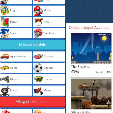
Lógica
Mario
Puzzle
RPG
Online mängud Aventura
Sonic
Zombies
Mängud Poistele
Aparcamiento
Carreras
The Suspense
Coche
Deporte
43%
2302
Hääli:
Disparos
Guerra
Lucha
Motos
Mängud Tüdrukutele
Silence Killer