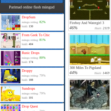
Parimad online flash mängud
DropSum
82%
mängu reiting:
Fireboy And Watergirl 3
hääli:
130
46%
2119
Hääli:
From Geek To Chic
81%
mängu reiting:
hääli:
404
Runic Drops
80%
mängu reiting:
hääli:
174
300 Miles To Pigsland
Droppy
44%
1469
Hääli:
79%
mängu reiting:
hääli:
188
Sundrops
79%
mängu reiting:
hääli:
101
Drop Quest