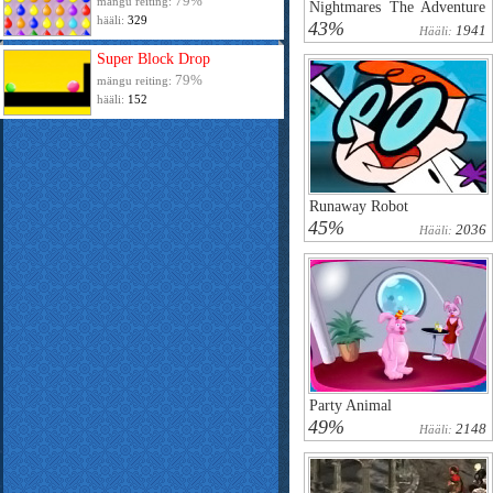
79%
mängu reiting:
Nightmares The Adventure
hääli:
329
1
43%
1941
Hääli:
Super Block Drop
79%
mängu reiting:
hääli:
152
Runaway Robot
45%
2036
Hääli:
Party Animal
49%
2148
Hääli: