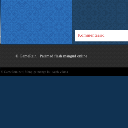
Kommentaarid
© GameRain | Parimad flash mängud online
© GameRain.net | Mängige mänge kui sajab vihma