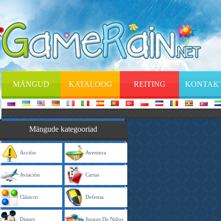
MÄNGUD
KATALOOG
REITING
KONTAK
Mängude kategooriad
Acción
Aventura
Aviación
Cartas
Clásicos
Defensa
Disney
Juegos De Niños