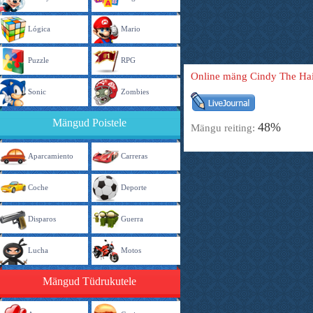
Lógica
Mario
Puzzle
RPG
Online mäng Cindy The Hair
Sonic
Zombies
Mängud Poistele
48%
Mängu reiting:
Aparcamiento
Carreras
Coche
Deporte
Disparos
Guerra
Lucha
Motos
Mängud Tüdrukutele