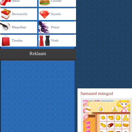
Amor
Cocinar
Decoración
Joyería
Maquillaje
Peinar
Tiendas
Vestir
Reklaam
Sarnased mängud