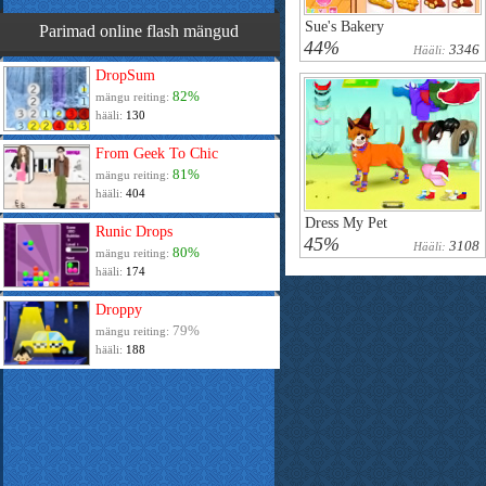
Sue's Bakery
Parimad online flash mängud
44%
3346
Hääli:
DropSum
82%
mängu reiting:
hääli:
130
From Geek To Chic
81%
mängu reiting:
hääli:
404
Dress My Pet
Runic Drops
45%
3108
Hääli:
80%
mängu reiting:
hääli:
174
Droppy
79%
mängu reiting:
hääli:
188