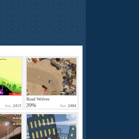
Road Wolves
39%
2415
2484
Voti:
Voti: