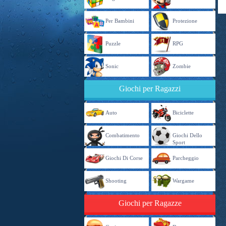
Per Bambini
Protezione
Puzzle
RPG
Sonic
Zombie
Giochi per Ragazzi
Auto
Biciclette
Combatimento
Giochi Dello
Sport
Giochi Di Corse
Parcheggio
Shooting
Wargame
Giochi per Ragazze