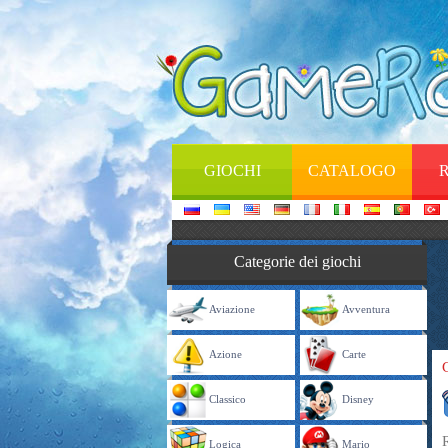
GIOCHI
CATALOGO
Categorie dei giochi
Aviazione
Avventura
Azione
Carte
Classico
Disney
Logica
Mario