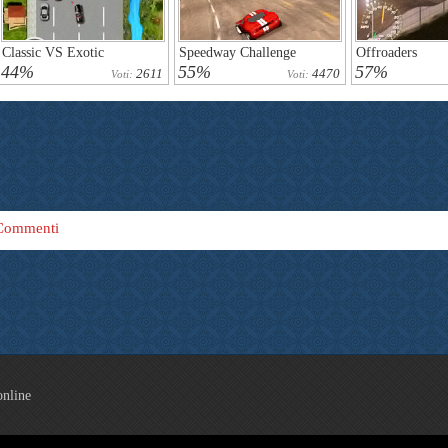
Classic VS Exotic
Speedway Challenge
Offroaders
44%
55%
57%
2611
4470
Voti:
Voti:
Commenti
online