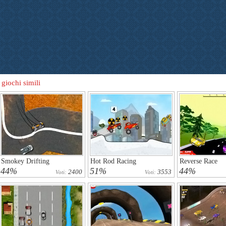
 giochi simili
Smokey Drifting
Hot Rod Racing
Reverse Race
44%
51%
44%
2400
3553
Voti:
Voti: