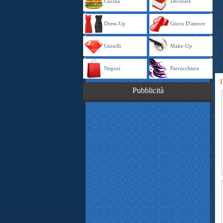
Cucina
Decorare
Dress-Up
Gioco D'amore
Gioielli
Make-Up
Negozi
Parrucchiera
I
Pubblicità