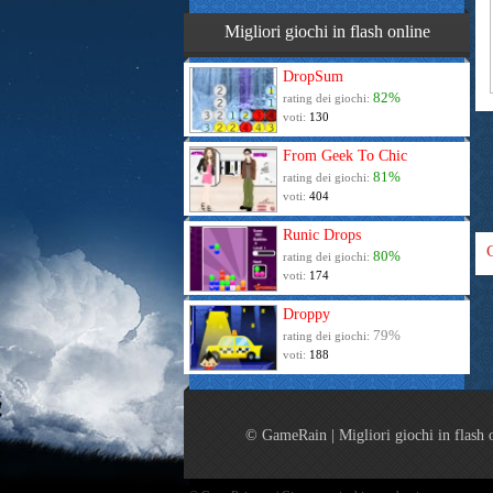
Migliori giochi in flash online
DropSum
82%
rating dei giochi:
voti:
130
From Geek To Chic
81%
rating dei giochi:
voti:
404
Runic Drops
80%
rating dei giochi:
voti:
174
Droppy
79%
rating dei giochi:
voti:
188
© GameRain | Migliori giochi in flash 