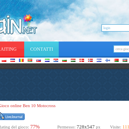
RAITING
CONTATTI
Gioco online Ben 10 Motocross
77%
728х547
11
Rating del gioco:
Permesso:
px
Visite: