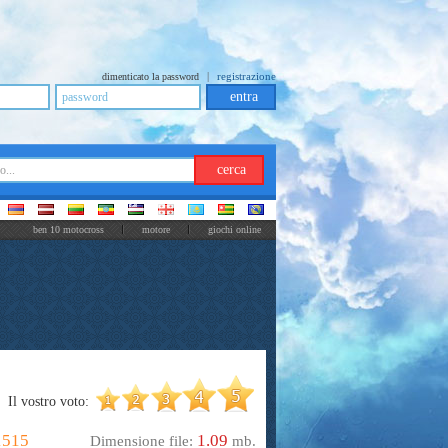
|
registrazione
dimenticato la password
ben 10 motocross
motore
giochi online
Il vostro voto:
1515
1.09
Dimensione file:
mb.