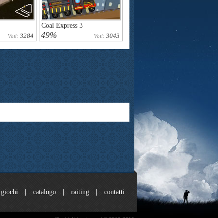
Coal Express 3
49%
3284
3043
Voti:
Voti:
giochi
|
catalogo
|
raiting
|
contatti