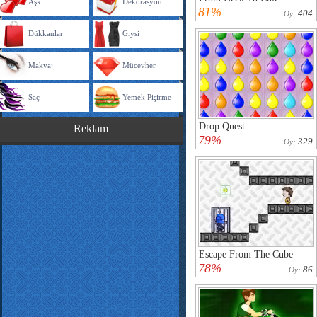
Aşk
Dekorasyon
81%
404
Oy:
Dükkanlar
Giysi
Makyaj
Mücevher
Saç
Yemek Pişirme
Drop Quest
Reklam
79%
329
Oy:
Escape From The Cube
78%
86
Oy: