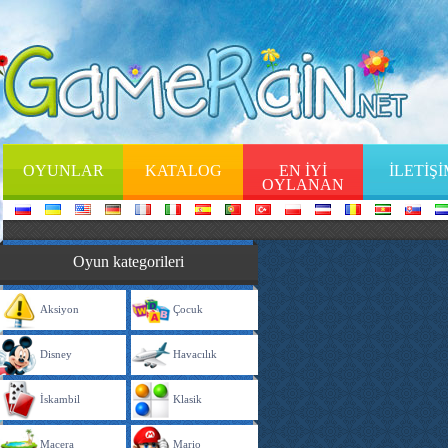
OYUNLAR
KATALOG
EN İYİ
İLETİŞ
OYLANAN
Oyun kategorileri
Aksiyon
Çocuk
Disney
Havacılık
İskambil
Klasik
Macera
Mario