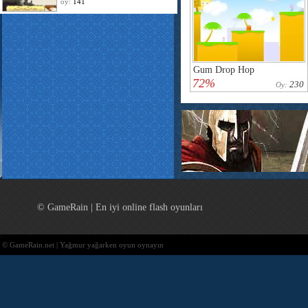
oy:
141
Gum Drop Hop
72%
230
Oy:
© GameRain | En iyi online flash oyunları
© GameRain.net | Yağmur yağarken oyun oynayın