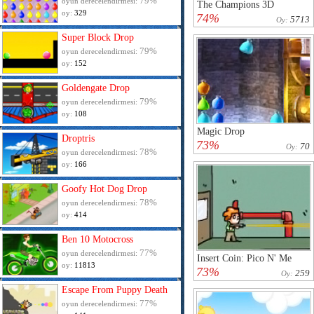
79%
oyun derecelendirmesi:
The Champions 3D
oy:
329
74%
5713
Oy:
Super Block Drop
79%
oyun derecelendirmesi:
oy:
152
Goldengate Drop
79%
oyun derecelendirmesi:
oy:
108
Magic Drop
Droptris
73%
70
Oy:
78%
oyun derecelendirmesi:
oy:
166
Goofy Hot Dog Drop
78%
oyun derecelendirmesi:
oy:
414
Ben 10 Motocross
77%
oyun derecelendirmesi:
Insert Coin: Pico N' Me
oy:
11813
73%
259
Oy:
Escape From Puppy Death
77%
oyun derecelendirmesi: