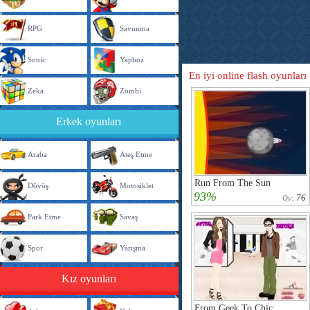
RPG
Savunma
Sonic
Yapboz
En iyi online flash oyunları
Zeka
Zombi
Erkek oyunları
Araba
Ateş Etme
Run From The Sun
Dövüş
Motosiklet
93%
76
Oy:
Park Etme
Savaş
Spor
Yarışma
Kız oyunları
From Geek To Chic