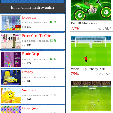
En iyi online flash oyunları
DropSum
82%
oyun derecelendirmesi:
Ben 10 Motocross
oy:
130
77%
11813
Oy:
From Geek To Chic
81%
oyun derecelendirmesi:
oy:
404
Runic Drops
80%
oyun derecelendirmesi:
oy:
174
World Cup Penalty 2010
Droppy
75%
7570
Oy:
79%
oyun derecelendirmesi:
oy:
188
Sundrops
79%
oyun derecelendirmesi:
oy:
101
Drop Quest