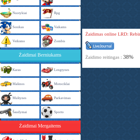
Nuotykiai
Rpg
Sonikas
Vaikams
Żaidimas online LRD: Rebir
Veiksmo
Zombis
Żaidimai Berniukams
38%
Żaidimo reitingas :
Karas
Lengtynes
Mašinos
Motociklai
Muštynes
Parkavimas
Šaudymai
Sporto
Żaidimai Mergaitems