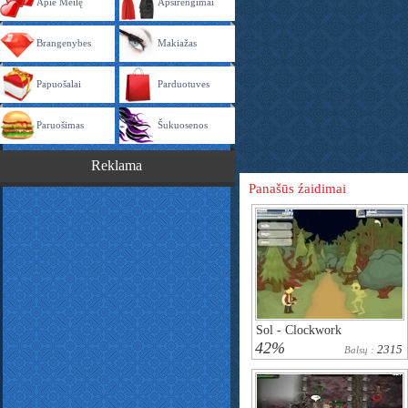
Apie Meilę
Apsirengimai
Brangenybes
Makiažas
Papuošalai
Parduotuves
Paruošimas
Šukuosenos
Reklama
Panašūs źaidimai
Sol - Clockwork
42%
2315
Balsų :