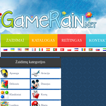
ŻAİDİMAİ
KATALOGAS
REİTINGAS
KONTAK
Żaidimų kategorijos
Apsauga
Aviacija
Dėlionės
Disnejus
Klasikiniai
Kortų
Logikos
Mario