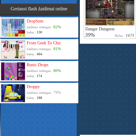
Geriausi flash źaidimai online
DropSum
82%
źaidimo reitingas :
Danger Dungeon
balsų :
130
39%
1673
Balsų :
From Geek To Chic
81%
źaidimo reitingas :
balsų :
404
Runic Drops
80%
źaidimo reitingas :
balsų :
174
Droppy
79%
źaidimo reitingas :
balsų :
188