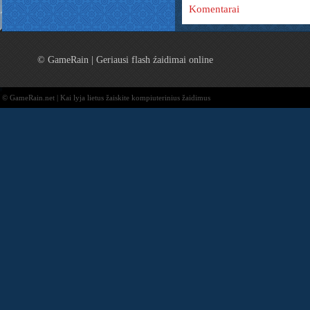
Komentarai
© GameRain | Geriausi flash źaidimai online
© GameRain.net | Kai lyja lietus žaiskite kompiuterinius žaidimus