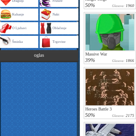
Dragulji
Frizure
50%
1960
Glasova:
Kuhanje
Nakt
O Ljubavi
Oblačenje
Šminka
Trgovine
Massive War
oglas
39%
1866
Glasova:
Heroes Battle 3
50%
2175
Glasova: