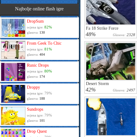
Najbolje online flash igre
DropSum
82%
ocjena igre:
Fa 18 Strike Force
glasova:
130
48%
2328
Glasova:
From Geek To Chic
81%
ocjena igre:
glasova:
404
Runic Drops
80%
ocjena igre:
glasova:
174
Desert Storm
Droppy
42%
2497
Glasova:
79%
ocjena igre:
glasova:
188
Sundrops
79%
ocjena igre:
glasova:
101
Drop Quest