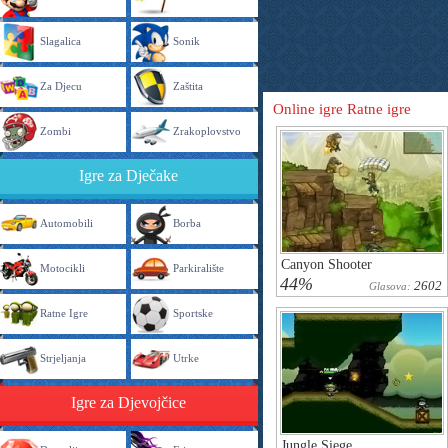
Slagalica
Sonik
Za Djecu
Zaštita
Online igre Ratne igre
Zombi
Zrakoplovstvo
Igre za Dječake
Automobili
Borba
Canyon Shooter
Motocikli
Parkiralište
44%
2602
Glasova:
Ratne Igre
Sportske
Strjeljanja
Utrke
Igre za Djevojčice
Jungle Siege