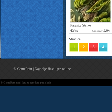
Parasite Strike
49%
2294
Glasova:
Stranice:
1
2
3
4
© GameRain | Najbolje flash igre online
© GameRain.net | Igrajte igre kad pada kiša