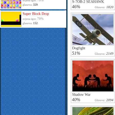
79%
ocjena igre:
S-7OB-2 SEAHAWK
glasova:
329
46%
1820
Glasova:
Super Block Drop
79%
ocjena igre:
glasova:
152
Dogfight
51%
2149
Glasova:
Shadow War
40%
2094
Glasova: