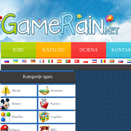
IGRE
KATALOG
OCJENA
KONTAK
Kategorije igara
Akcija
Avanture
Disney
Kartice
Klasičke
Logičke
Mario
RPG