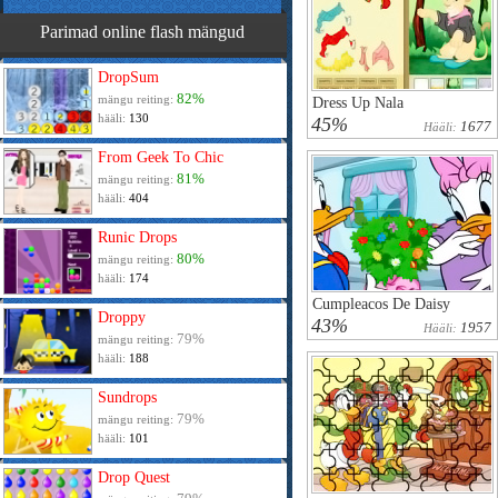
Parimad online flash mängud
DropSum
82%
mängu reiting:
Dress Up Nala
hääli:
130
45%
1677
Hääli:
From Geek To Chic
81%
mängu reiting:
hääli:
404
Runic Drops
80%
mängu reiting:
hääli:
174
Cumpleaсos De Daisy
Droppy
43%
1957
Hääli:
79%
mängu reiting:
hääli:
188
Sundrops
79%
mängu reiting:
hääli:
101
Drop Quest