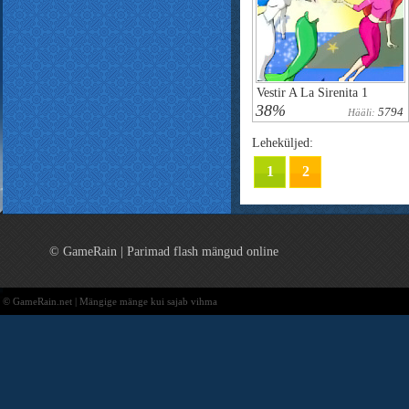
Vestir A La Sirenita 1
38%
5794
Hääli:
Leheküljed:
1
2
© GameRain | Parimad flash mängud online
© GameRain.net | Mängige mänge kui sajab vihma