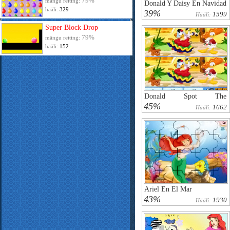
79%
mängu reiting:
Donald Y Daisy En Navidad
hääli:
329
39%
1599
Hääli:
Super Block Drop
79%
mängu reiting:
hääli:
152
Donald Spot The
Differences
45%
1662
Hääli:
Ariel En El Mar
43%
1930
Hääli: