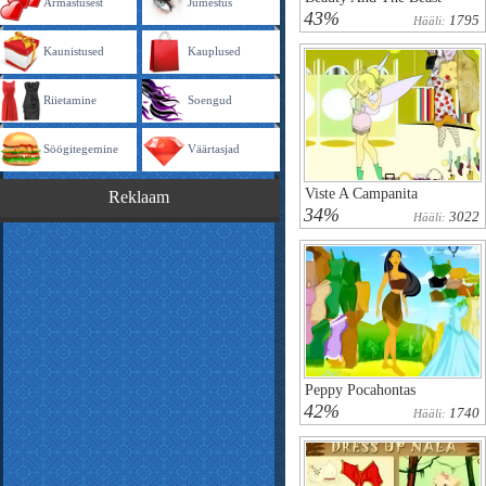
Armastusest
Jumestus
43%
1795
Hääli:
Kaunistused
Kauplused
Riietamine
Soengud
Söögitegemine
Väärtasjad
Viste A Campanita
Reklaam
34%
3022
Hääli:
Peppy Pocahontas
42%
1740
Hääli: