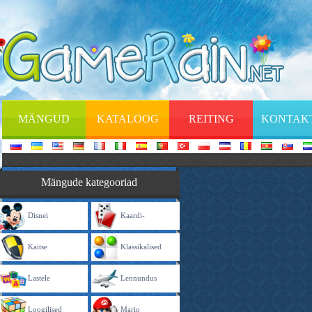
MÄNGUD
KATALOOG
REITING
KONTAK
Mängude kategooriad
Disnei
Kaardi-
Kaitse
Klassikalised
Lastele
Lennundus
Loogilised
Mario