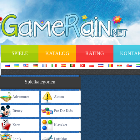
SPIELE
KATALOG
RATING
KONTA
Spielkategorien
Adventures
Aktion
Disney
Für Die Kids
Karte
Klassiker
Logik
Luftfahrt