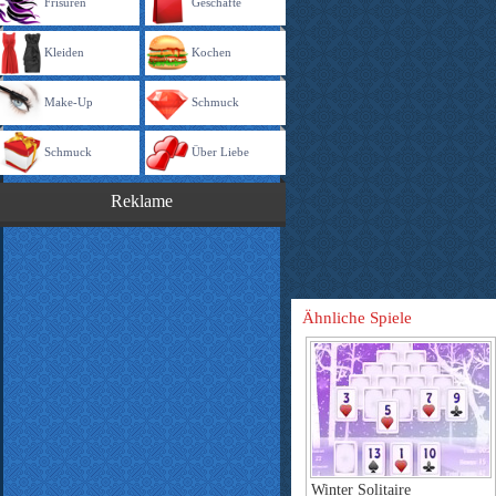
Frisuren
Geschäfte
Kleiden
Kochen
Make-Up
Schmuck
Schmuck
Über Liebe
Reklame
Ähnliche Spiele
Winter Solitaire