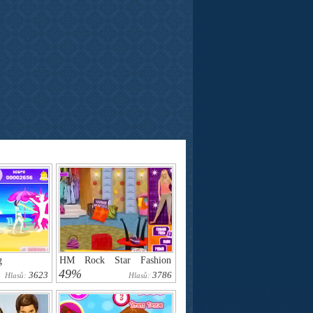
g
HM Rock Star Fashion
Challenge
49%
3623
3786
Hlasů:
Hlasů: