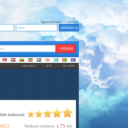
|
registrace
zapomenuté heslo
cake master
dívčí
hry online
Vaše hodnocení:
3823
1.75
Velikost souboru:
mb.