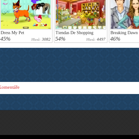
Dress My Pet
Tiendas De Shopping
Breaking Dawn 
45%
54%
46%
3082
4497
Hlasů:
Hlasů:
Komentáře