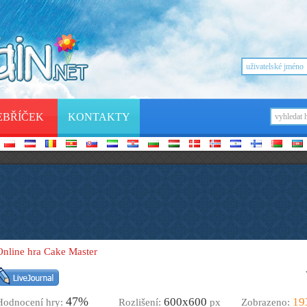
EBŘÍČEK
KONTAKTY
Online hra Cake Master
47%
600х600
19
Hodnocení hry:
Rozlišení:
px
Zobrazeno: