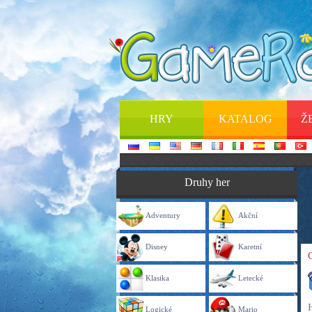
HRY
KATALOG
Ž
Druhy her
Adventury
Akční
Disney
Karetní
Klasika
Letecké
Logické
Mario