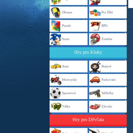
Obrana
Pro Děti
Puzzle
RPG
Sonic
Zombie
Hry pro Kluky
Auta
Bojové
Motocykly
Parkování
Sportovní
Střílečky
Války
Závody
Hry pro Děvčata