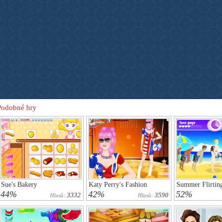
Podobné hry
Sue's Bakery
Katy Perry's Fashion
Summer Flirtin
44%
42%
52%
3332
3590
Hlasů:
Hlasů: