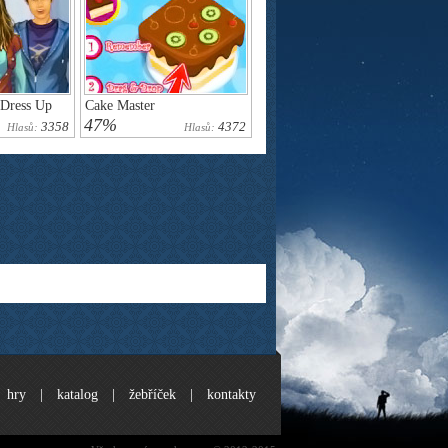
Dress Up
Cake Master
47%
3358
4372
Hlasů:
Hlasů:
hry
|
katalog
|
žebříček
|
kontakty