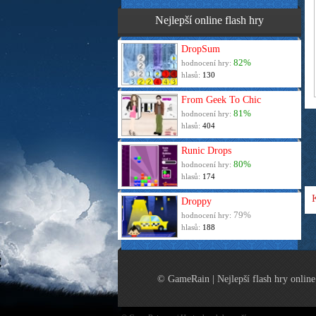
Nejlepší online flash hry
DropSum
82%
hodnocení hry:
hlasů:
130
From Geek To Chic
81%
hodnocení hry:
hlasů:
404
Runic Drops
80%
hodnocení hry:
hlasů:
174
Droppy
79%
hodnocení hry:
hlasů:
188
© GameRain | Nejlepší flash hry online