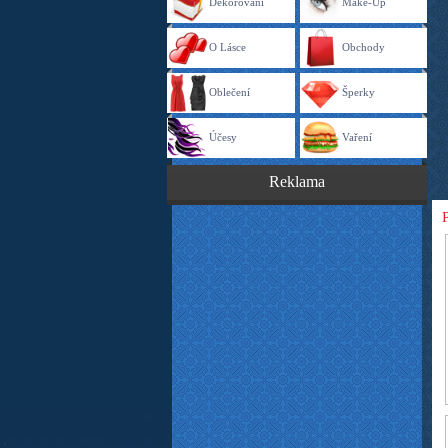
Dekorování
Make-Up
O Lásce
Obchody
Oblečení
Šperky
Účesy
Vaření
Reklama