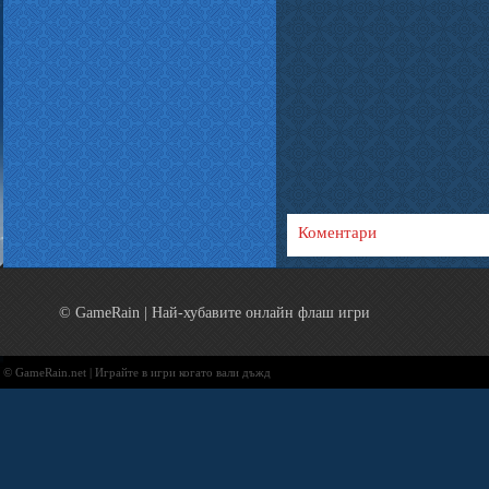
Коментари
© GameRain | Най-хубавите онлайн флаш игри
© GameRain.net | Играйте в игри когато вали дъжд