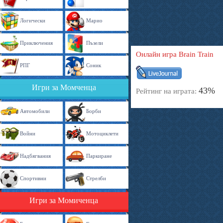
Логически
Марио
Приключения
Пъзели
Онлайн игра Brain Train
РПГ
Соник
Игри за Момченца
43%
Рейтинг на играта:
Автомобили
Борби
Войни
Мотоциклети
Надбягвания
Паркиране
Спортивни
Стрелби
Игри за Момиченца