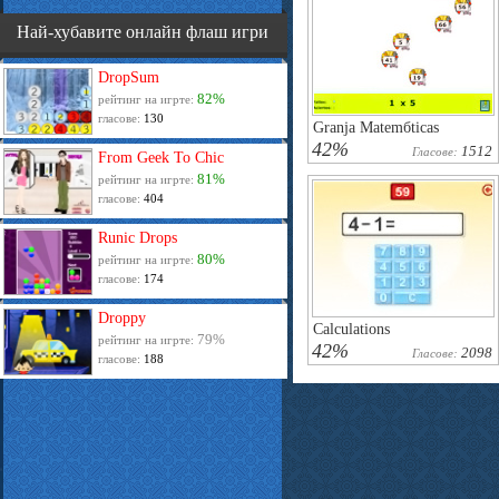
Най-хубавите онлайн флаш игри
DropSum
82%
рейтинг на игрте:
гласове:
130
Granja Matemбticas
42%
1512
Гласове:
From Geek To Chic
81%
рейтинг на игрте:
гласове:
404
Runic Drops
80%
рейтинг на игрте:
гласове:
174
Droppy
Calculations
79%
рейтинг на игрте:
42%
2098
Гласове:
гласове:
188