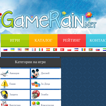
ИГРИ
КАТАЛОГ
РЕЙТИНГ
КОНТАК
Категории на игри
Авиация
Дисней
Екшн
За Деца
Защита
Зомби
Картични
Класически