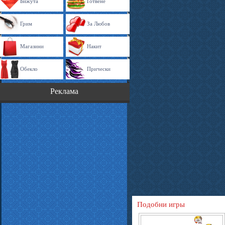
Бижута
Готвене
Грим
За Любов
Магазини
Накит
Обекло
Прически
Реклама
Подобни игры